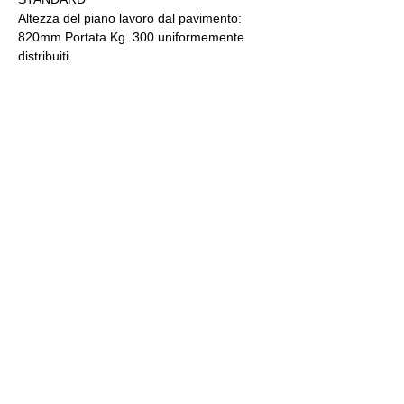
Altezza del piano lavoro dal pavimento: 
820mm.Portata Kg. 300 uniformemente 
distribuiti.
CON PROTEZIONE ESD
Come versione “Standard” ma con piano 
lavoro in laminato “statico dissipativo”, 
resistività  superficiale 106~109Ω, colore 
grigio chiaro.
Un piedino in ottone.
Back
Via I. Newton, 2/4, 20062 Cassano d'Adda