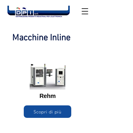
Macchine Inline
Rehm
Scopri di più