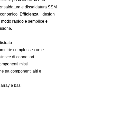
er saldatura e dissaldatura SSM
 economico.
Efficienza
Il design
n modo rapido e semplice e
isione.
istrato
ometrie complesse come
risce di connettori
omponenti misti
e tra componenti alti e
 array e basi