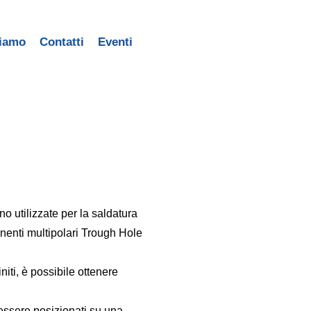
siamo
Contatti
Eventi
utilizzate per la saldatura
onenti multipolari Trough Hole
niti, è possibile ottenere
ssere posizionati su una