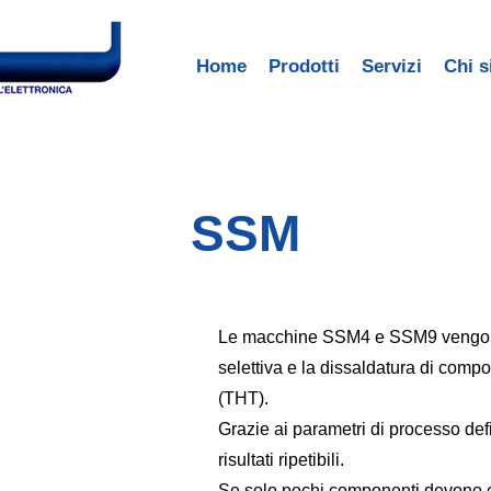
Home
Prodotti
Servizi
Chi 
SSM
Le macchine SSM4 e SSM9 vengono 
selettiva e la dissaldatura di comp
(THT).
Grazie ai parametri di processo defi
risultati ripetibili.
Se solo pochi componenti devono e