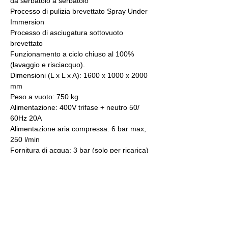
da serbatoio a serbatoio
Processo di pulizia brevettato Spray Under 
Immersion
Processo di asciugatura sottovuoto 
brevettato
Funzionamento a ciclo chiuso al 100% 
(lavaggio e risciacquo).
Dimensioni (L x L x A): 1600 x 1000 x 2000 
mm
Peso a vuoto: 750 kg
Alimentazione: 400V trifase + neutro 50/ 
60Hz 20A
Alimentazione aria compressa: 6 bar max, 
250 l/min
Fornitura di acqua: 3 bar (solo per ricarica)
Scarico: 170 m3/h, 100mm porta sulla 
parte superiore della macchina
VASCA DI LAVAGGIO 
Volume: 80 litri
Pompe: 1 centrifuga in acciaio inox e 1 
magnetica
Filtri: 2 filtri 20 pollici 5μm