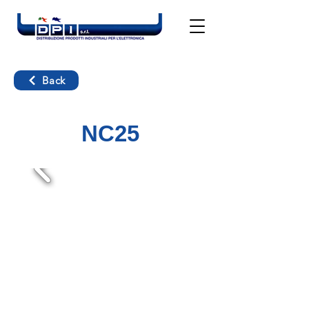
Back
NC25