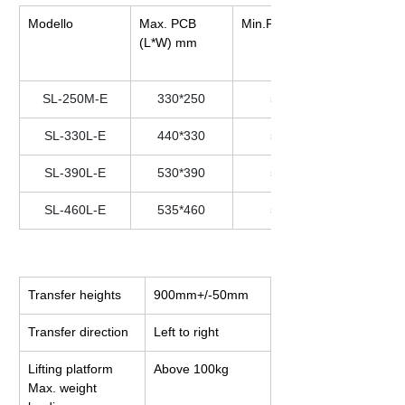
Modello
Max. PCB 
Min.PCBmm
(L*W) mm
SL-250M-E
330*250
50*50
SL-330L-E
440*330
50*50
SL-390L-E
530*390
50*50
SL-460L-E
535*460
50*50
Transfer heights
900mm+/-50mm
Transfer direction
Left to right
Lifting platform 
Above 100kg
Max. weight 