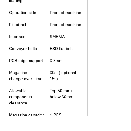
loading
Operation side
Front of machine
Fixed rail
Front of machine
Interface
SMEMA
Conveyor belts
ESD flat belt
PCB edge support
3.8mm
Magazine  
30s  ( optional: 
change over  time
15s)
Allowable 
Top 50 mm+ 
components 
below 30mm
clearance
Magazine capacity
4 PCS
Safety
CE certificates