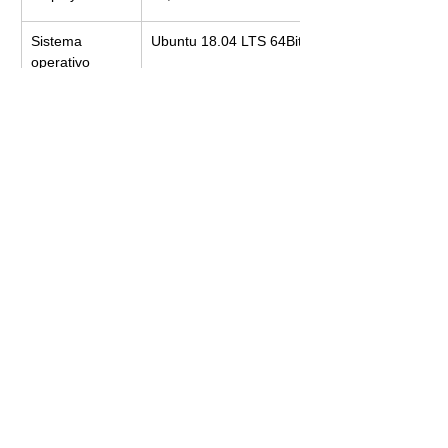
Sistema 
Ubuntu 18.04 LTS 64Bit
operativo
Dimensioni
715x1315x1700mm 100kg
Requisti 
10-45°C - Umidità 30-85%RH 
ambientali
Potenza 
200W
nominale
Alimentazione
AC220V
Back