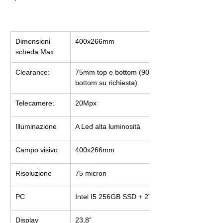
Dimensioni 
400x266mm
scheda Max
Clearance:
75mm top e bottom (90mm top e 
bottom su richiesta)
Telecamere:
20Mpx
Illuminazione
A Led alta luminosità
Campo visivo
400x266mm
Risoluzione
75 micron
PC
Intel I5 256GB SSD + 2T HDD
Display
23,8"