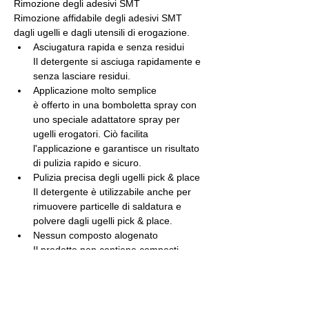
Rimozione degli adesivi SMT
Rimozione affidabile degli adesivi SMT 
dagli ugelli e dagli utensili di erogazione.
Asciugatura rapida e senza residui
Il detergente si asciuga rapidamente e 
senza lasciare residui.
Applicazione molto semplice
è offerto in una bomboletta spray con 
uno speciale adattatore spray per 
ugelli erogatori. Ciò facilita 
l'applicazione e garantisce un risultato 
di pulizia rapido e sicuro.
Pulizia precisa degli ugelli pick & place
Il detergente è utilizzabile anche per 
rimuovere particelle di saldatura e 
polvere dagli ugelli pick & place.
Nessun composto alogenato
Il prodotto non contiene composti 
alogenati ed è quindi ecologico.
Back