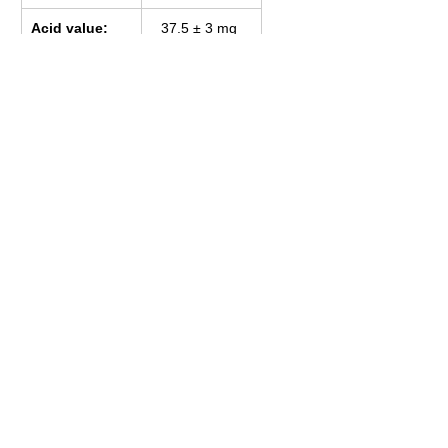
Acid value:
37.5 ± 3 mg 
KOH/g
Specific 
1.012 ± 0.002 
density at 
g/cm3
20°C (68°F):
Thinner
no thinner 
required
J-STD-004:
OR L0
Back