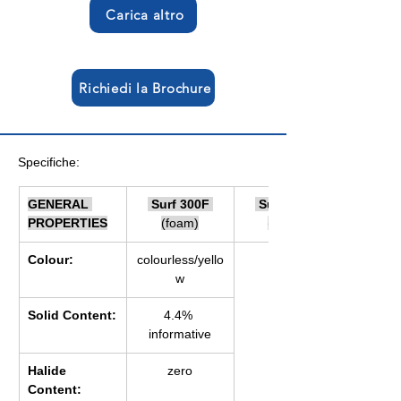
Carica altro
Richiedi la Brochure
Specifiche:
GENERAL 
 Surf 300F 
 Surf 300S 
PROPERTIES
(foam)
(spray)
Colour:
colourless/yello
w
Solid Content:
4.4% 
informative
Halide 
zero
Content: