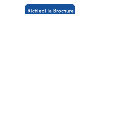
Richiedi la Brochure
Back
Via I. Newton, 2/4, 20062 Cassano d'Adda
MI
dpi@dpielettronica.it
Tel. 0363 361473