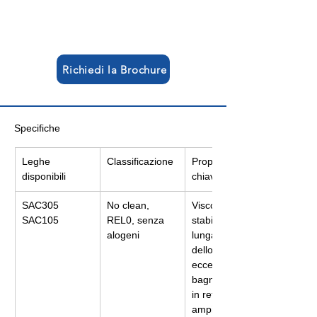
Richiedi la Brochure
Specifiche
Leghe 
Classificazione
Proprietà 
disponibili
chiave
SAC305 
No clean, 
Viscosità 
SAC105
REL0, senza 
stabile per una 
alogeni
lunga durata 
dello stencil, 
eccellente 
bagnabilità nel 
in reflow, 
ampia finestra 