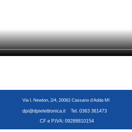
Via I. Newton, 2/4, 20062 Cassano d'Adda MI
dpi@dpielettronica.it
Tel. 0363 361473
CF e P.IVA: 09288810154