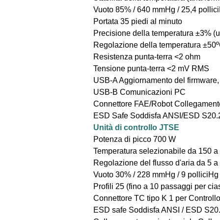
Vuoto 85% / 640 mmHg / 25,4 pollic
Portata 35 piedi al minuto
Precisione della temperatura ±3% (uti
Regolazione della temperatura ±50ºC
Resistenza punta-terra <2 ohm
Tensione punta-terra <2 mV RMS
USB-A Aggiornamento del firmware, Gr
USB-B Comunicazioni PC 
Connettore FAE/Robot Collegamento a
ESD Safe Soddisfa ANSI/ESD S20.
Unità di controllo JTSE
Potenza di picco 700 W
Temperatura selezionabile da 150 a 
Regolazione del flusso d'aria da 5 
Vuoto 30% / 228 mmHg / 9 polliciHg
Profili 25 (fino a 10 passaggi per ci
Connettore TC tipo K 1 per Controll
ESD safe Soddisfa ANSI / ESD S20