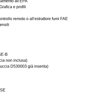
gamento all'EPA
afica e profili 
trollo remoto o all'estrattore fumi FAE
ensili
MSE-B
cia non inclusa)
uccia D530003 già inserita)
JTSE