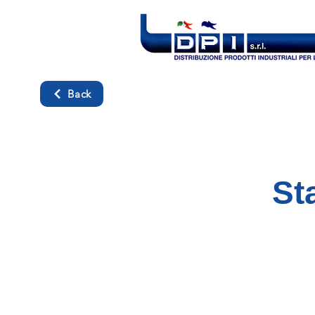
Back
St