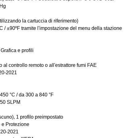
iHg
lizzando la cartuccia di riferimento)
 / ±90ºF tramite l'impostazione del menu della stazione
afica e profili 
l controllo remoto o all'estrattore fumi FAE
20-2021
450 °C / da 300 a 840 °F
a 50 SLPM
ascuno), 1 profilo preimpostato
o e Protezione
.20-2021