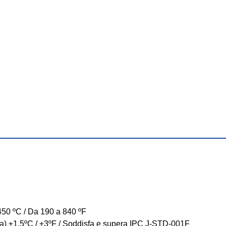
450 ºC / Da 190 a 840 ºF
rma) ±1,5ºC / ±3ºF / Soddisfa e supera IPC J-STD-001F