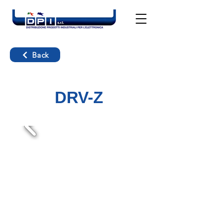
Back
DRV-Z