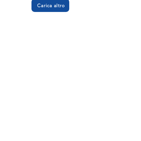
Carica altro
Richiedi la Brochure
Back
Via I. Newton, 2/4, 20062 Cassano d'Adda
MI
dpi@dpielettronica.it