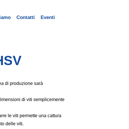
siamo
Contatti
Eventi
 HSV
nea di produzione sarà
dimensioni di viti semplicemente
arre le viti permette una cattura
o delle viti.